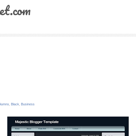
et.com
olumns
,
Black
,
Business