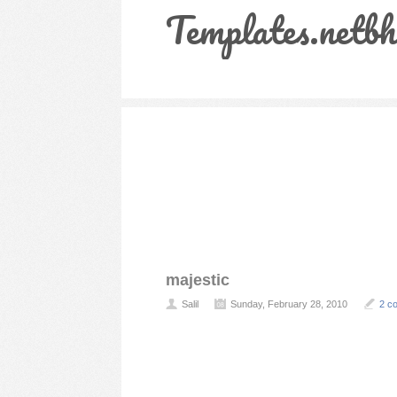
Templates.netbh
majestic
Salil
Sunday, February 28, 2010
2 c