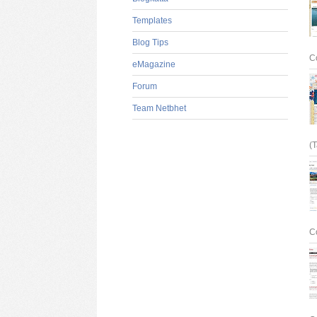
Templates
Blog Tips
C
eMagazine
Forum
Team Netbhet
(T
C