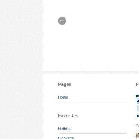
Pages
P
Home
Favorites
C
Netbhet
Blogkatta