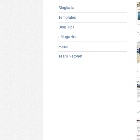
Blogkatta
Templates
Blog Tips
C
eMagazine
Forum
Team Netbhet
(T
C