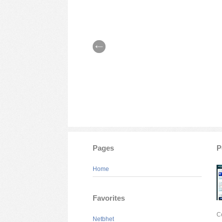
Pages
P
Home
Favorites
C
Netbhet