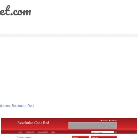
et.com
olumns
,
Business
,
Red